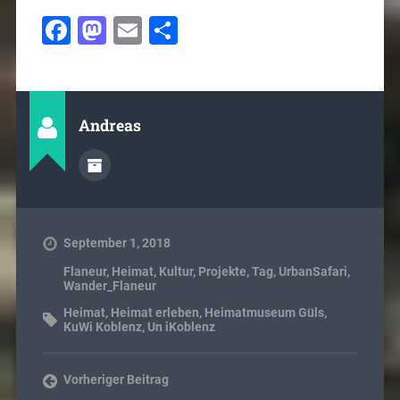
Facebook
Mastodon
Email
Teilen
Andreas
September 1, 2018
Flaneur
,
Heimat
,
Kultur
,
Projekte
,
Tag
,
UrbanSafari
,
Wander_Flaneur
Heimat
,
Heimat erleben
,
Heimatmuseum Güls
,
KuWi Koblenz
,
Un iKoblenz
Vorheriger Beitrag