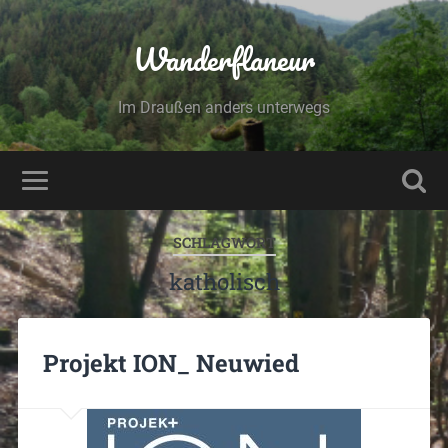
Wanderflaneur
Im Draußen anders unterwegs
SCHLAGWORT
katholisch
Projekt ION_ Neuwied