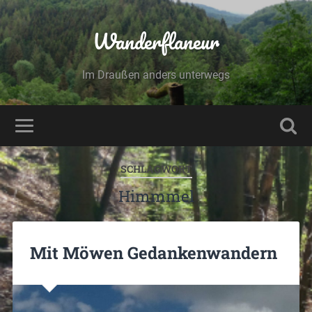
Wanderflaneur
Im Draußen anders unterwegs
SCHLAGWORT
Himmmel
Mit Möwen Gedankenwandern